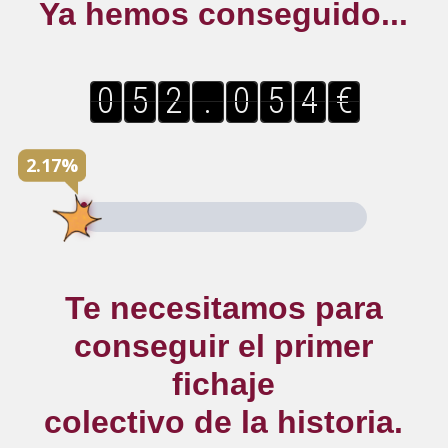
Ya hemos conseguido...
0
0
0
0
5
4
5
2
1
2
9
.
.
0
0
0
0
5
4
5
4
3
4
€
€
.
2.17%
Te necesitamos para
conseguir el primer
fichaje
colectivo de la historia.