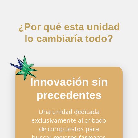
¿Por qué esta unidad
lo cambiaría todo?
Innovación sin
precedentes
Una unidad dedicada
exclusivamente al cribado
de compuestos para
buscar mejores fármacos